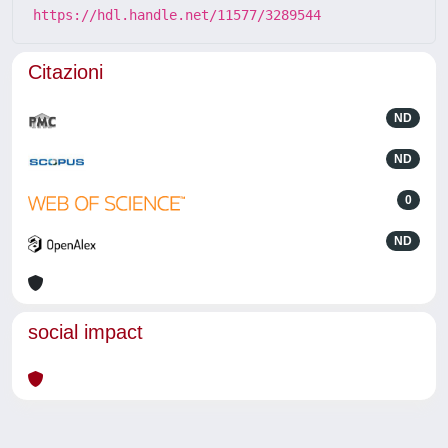
https://hdl.handle.net/11577/3289544
Citazioni
ND
ND
0
ND
social impact