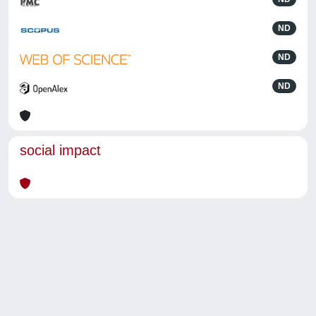
ND
ND
ND
social impact
Powered by
IRIS
-
about IRIS
-
Utilizzo dei cookie
-
Privacy
Copyright © 2026