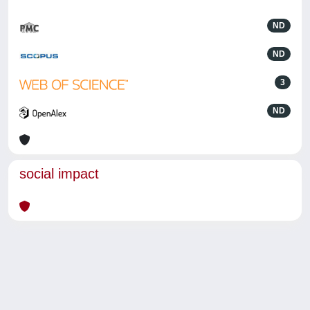
ND
ND
3
ND
social impact