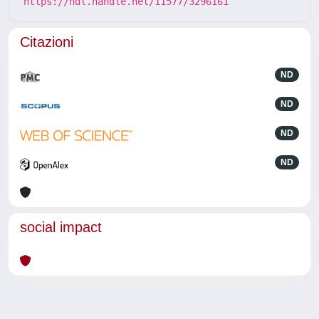
https://hdl.handle.net/11577/3296161
Citazioni
ND
ND
ND
ND
social impact