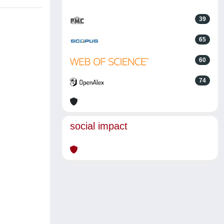
39
65
60
74
social impact