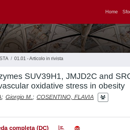
Home
Sfo
ISTA
01.01 - Articolo in rivista
 enzymes SUV39H1, JMJD2C and SR
ascular oxidative stress in obesity
A
;
Giorgio M.
;
COSENTINO, FLAVIA
da completa (DC)