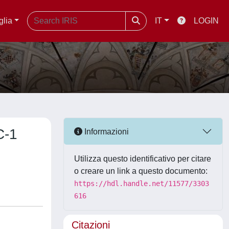
glia
IT
LOGIN
C-1
Informazioni
Utilizza questo identificativo per citare
o creare un link a questo documento:
https://hdl.handle.net/11577/3303
616
Citazioni