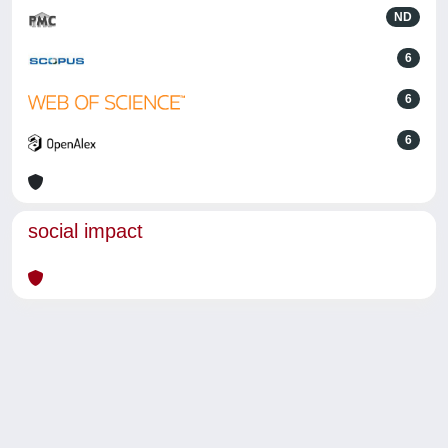
ND
6
6
6
social impact
Powered by
IRIS
-
about IRIS
-