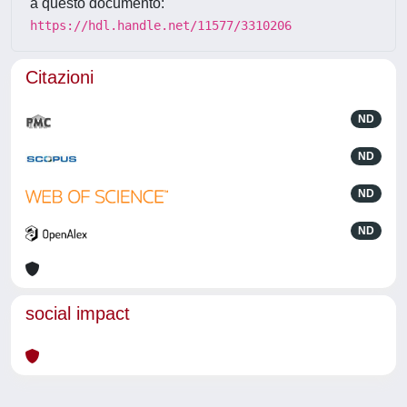
a questo documento:
https://hdl.handle.net/11577/3310206
Citazioni
ND
ND
ND
ND
social impact