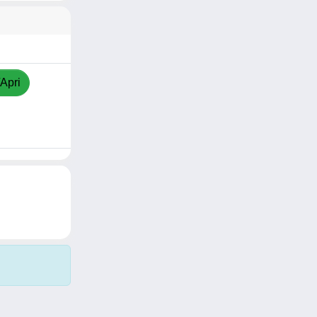
/Apri