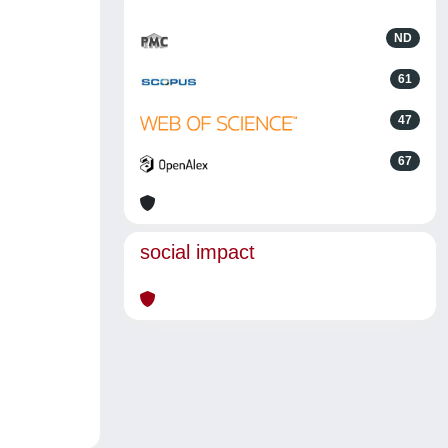
ND
61
47
67
social impact