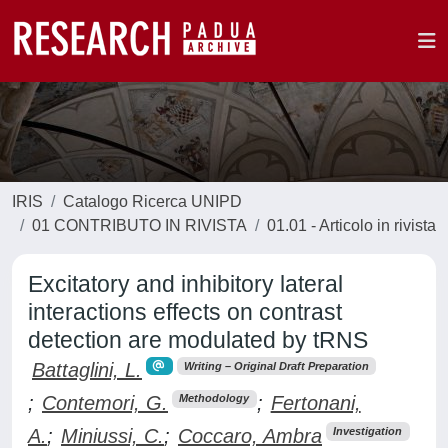
IRIS
Catalogo Ricerca UNIPD
01 CONTRIBUTO IN RIVISTA
01.01 - Articolo in rivista
Excitatory and inhibitory lateral
interactions effects on contrast
detection are modulated by tRNS
Battaglini, L.
Writing – Original Draft Preparation
;
Contemori, G.
;
Fertonani,
Methodology
A.
;
Miniussi, C.
;
Coccaro, Ambra
Investigation