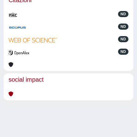
Citazioni
ND
ND
ND
ND
social impact