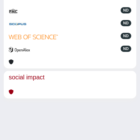
ND
ND
ND
ND
social impact