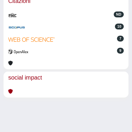
Citazioni
ND
10
7
9
social impact