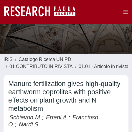
IRIS
Catalogo Ricerca UNIPD
01 CONTRIBUTO IN RIVISTA
01.01 - Articolo in rivista
Manure fertilization gives high-quality
earthworm coprolites with positive
effects on plant growth and N
metabolism
Schiavon M.
;
Ertani A.
;
Francioso
O.
;
Nardi S.