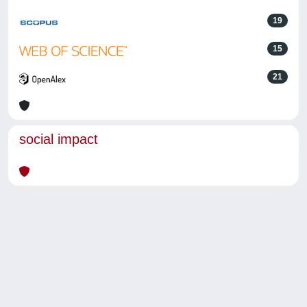
19
15
21
social impact
Powered by
IRIS
-
about IRIS
-
Utilizzo dei cookie
-
Privacy
Copyright © 2026