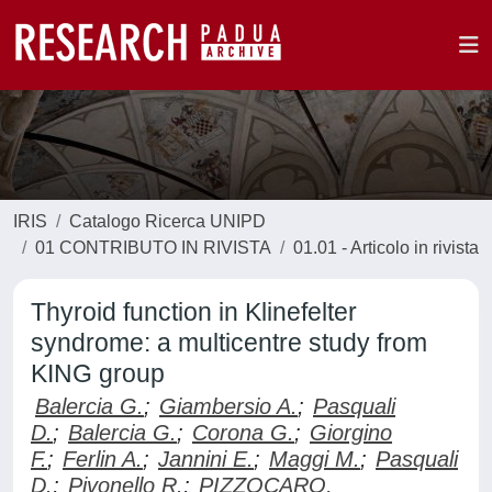
IRIS
Catalogo Ricerca UNIPD
01 CONTRIBUTO IN RIVISTA
01.01 - Articolo in rivista
Thyroid function in Klinefelter
syndrome: a multicentre study from
KING group
Balercia G.
;
Giambersio A.
;
Pasquali
D.
;
Balercia G.
;
Corona G.
;
Giorgino
F.
;
Ferlin A.
;
Jannini E.
;
Maggi M.
;
Pasquali
D.
;
Pivonello R.
;
PIZZOCARO,