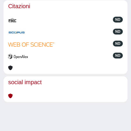
Citazioni
ND
ND
ND
ND
social impact