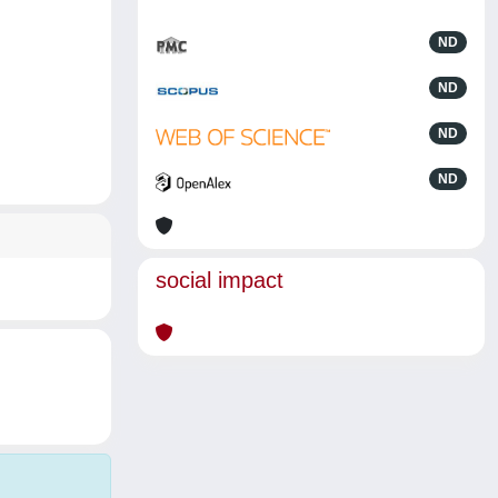
ND
ND
ND
ND
social impact