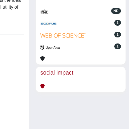
ts the idea
utility of
ND
1
1
1
social impact