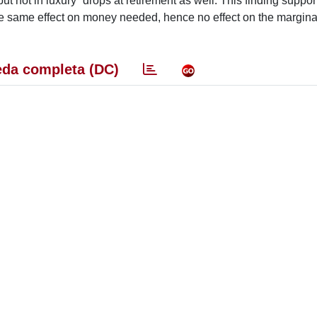
 not in luxury” drops at retirement as well. This finding suppor
the same effect on money needed, hence no effect on the marginal 
da completa (DC)