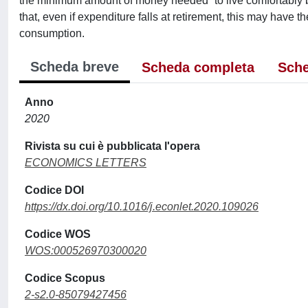
the minimum amount of money needed “to live comfortably but
that, even if expenditure falls at retirement, this may have 
consumption.
Scheda breve
Scheda completa
Sche
Anno
2020
Rivista su cui è pubblicata l'opera
ECONOMICS LETTERS
Codice DOI
https://dx.doi.org/10.1016/j.econlet.2020.109026
Codice WOS
WOS:000526970300020
Codice Scopus
2-s2.0-85079427456