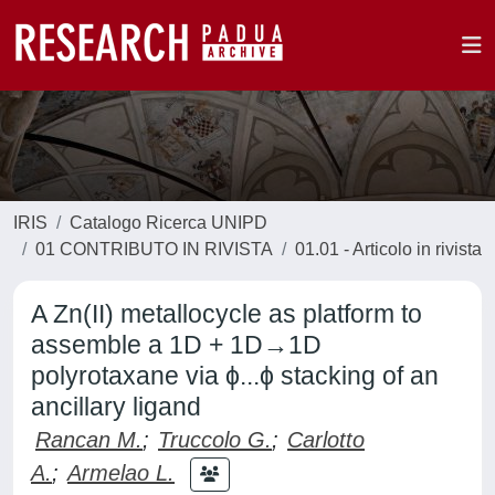
IRIS
Catalogo Ricerca UNIPD
01 CONTRIBUTO IN RIVISTA
01.01 - Articolo in rivista
A Zn(II) metallocycle as platform to
assemble a 1D + 1D→1D
polyrotaxane via ϕ...ϕ stacking of an
ancillary ligand
Rancan M.
;
Truccolo G.
;
Carlotto
A.
;
Armelao L.