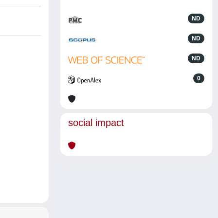
ND
ND
ND
0
social impact