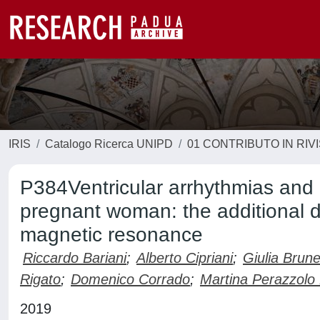
IRIS
Catalogo Ricerca UNIPD
01 CONTRIBUTO IN RIV
P384Ventricular arrhythmias and le
pregnant woman: the additional d
magnetic resonance
Riccardo Bariani
;
Alberto Cipriani
;
Giulia Brune
Rigato
;
Domenico Corrado
;
Martina Perazzolo
2019