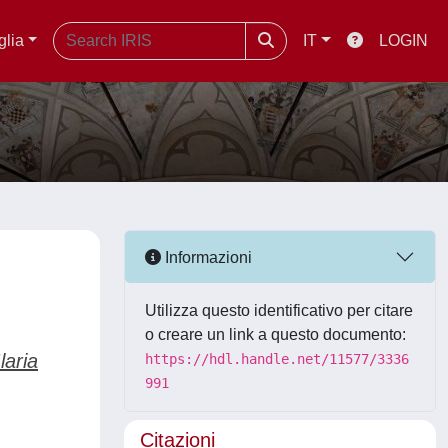
glia
IT
LOGIN
Informazioni
Utilizza questo identificativo per citare
o creare un link a questo documento:
Ilaria
https://hdl.handle.net/11577/3336
991
Citazioni