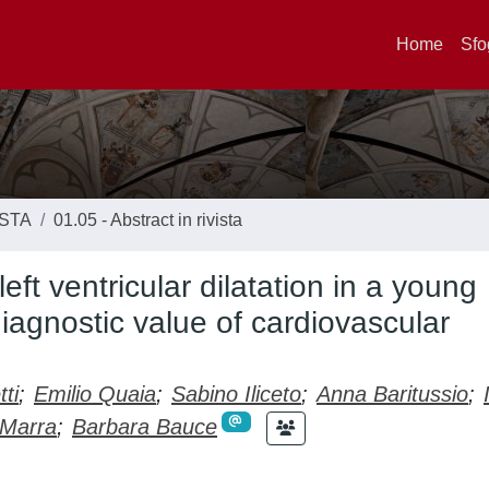
Home
Sfo
ISTA
01.05 - Abstract in rivista
ft ventricular dilatation in a young
iagnostic value of cardiovascular
tti
;
Emilio Quaia
;
Sabino Iliceto
;
Anna Baritussio
;
 Marra
;
Barbara Bauce