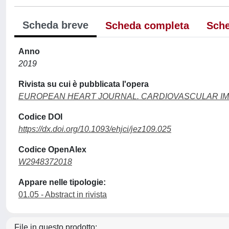
Scheda breve
Scheda completa
Sche
Anno
2019
Rivista su cui è pubblicata l'opera
EUROPEAN HEART JOURNAL. CARDIOVASCULAR I
Codice DOI
https://dx.doi.org/10.1093/ehjci/jez109.025
Codice OpenAlex
W2948372018
Appare nelle tipologie:
01.05 - Abstract in rivista
File in questo prodotto: