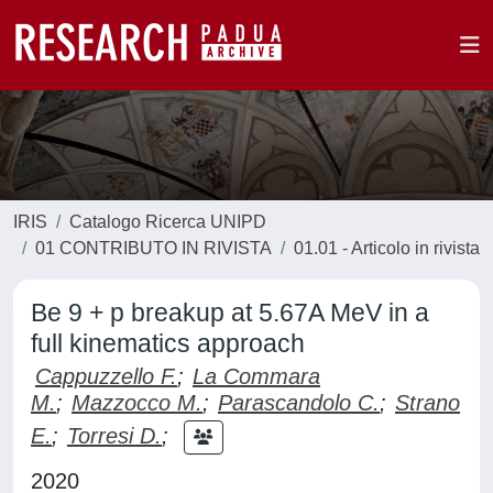
IRIS
Catalogo Ricerca UNIPD
01 CONTRIBUTO IN RIVISTA
01.01 - Articolo in rivista
Be 9 + p breakup at 5.67A MeV in a
full kinematics approach
Cappuzzello F.
;
La Commara
M.
;
Mazzocco M.
;
Parascandolo C.
;
Strano
E.
;
Torresi D.
;
2020