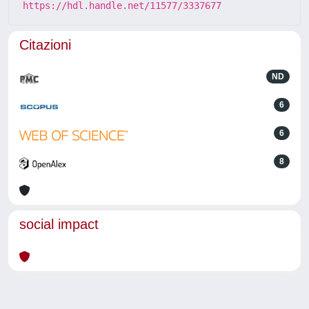
https://hdl.handle.net/11577/3337677
Citazioni
ND
6
6
8
social impact