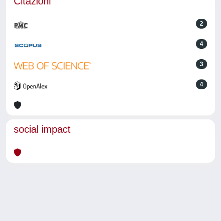
Citazioni
2
4
3
4
social impact