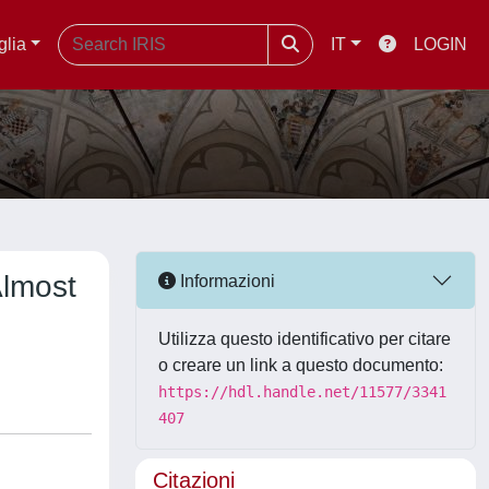
glia
IT
LOGIN
Almost
Informazioni
Utilizza questo identificativo per citare
o creare un link a questo documento:
https://hdl.handle.net/11577/3341
407
Citazioni