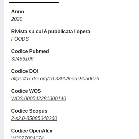
Anno
2020
Rivista su cui è pubblicata l'opera
FOODS
Codice Pubmed
32466106
Codice DOI
https://dx.doi.org/10.3390/foods9050675
Codice WOS
WOS:000542281300140
Codice Scopus
2-s2.0-85085648260
Codice OpenAlex
W3027084174