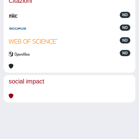
Citazioni
ND
ND
ND
ND
social impact