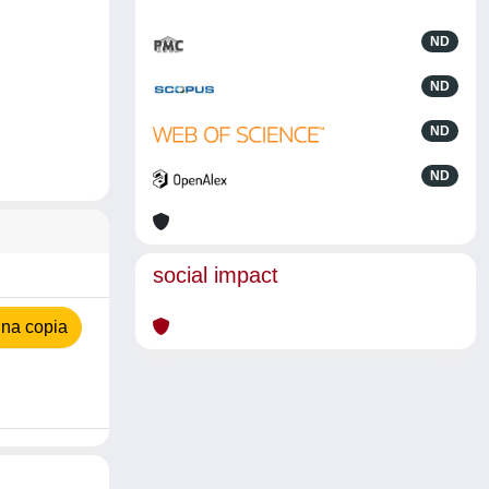
ND
ND
ND
ND
social impact
na copia