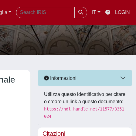
glia
IT
LOGIN
nale
Informazioni
Utilizza questo identificativo per citare
o creare un link a questo documento:
https://hdl.handle.net/11577/3351
024
Citazioni