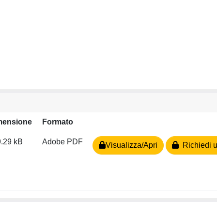
mensione
Formato
.29 kB
Adobe PDF
Visualizza/Apri
Richiedi u