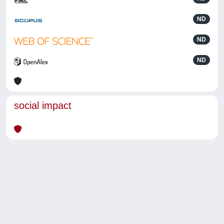
ND
ND
ND
social impact
Powered by
IRIS
-
about IRIS
-
Utilizzo dei cookie
-
Privacy
Copyright © 2026