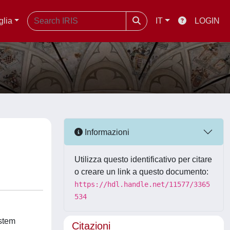
glia
IT
LOGIN
Informazioni
Utilizza questo identificativo per citare
o creare un link a questo documento:
https://hdl.handle.net/11577/3365
534
ystem
Citazioni