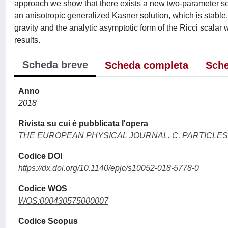
approach we show that there exists a new two-parameter set o
an anisotropic generalized Kasner solution, which is stable. 
gravity and the analytic asymptotic form of the Ricci scalar 
results.
Scheda breve
Scheda completa
Sche
Anno
2018
Rivista su cui è pubblicata l'opera
THE EUROPEAN PHYSICAL JOURNAL. C, PARTICLES
Codice DOI
https://dx.doi.org/10.1140/epjc/s10052-018-5778-0
Codice WOS
WOS:000430575000007
Codice Scopus