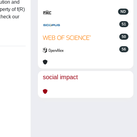
lution and
erty of f(R)
ND
 check our
51
50
56
social impact