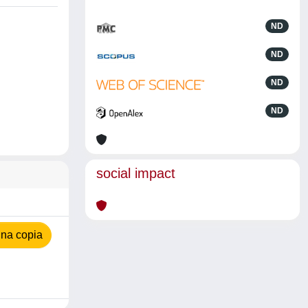
ND
ND
ND
ND
social impact
na copia