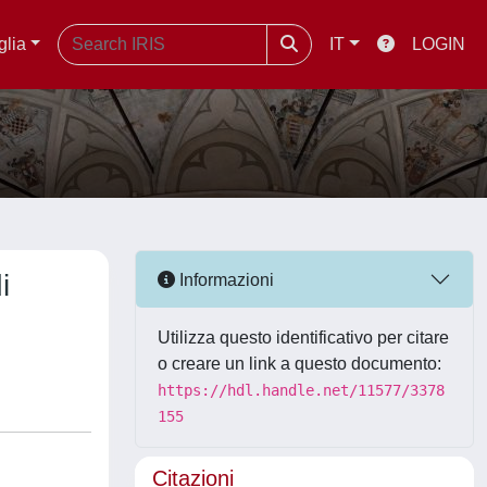
glia
IT
LOGIN
i
Informazioni
Utilizza questo identificativo per citare
o creare un link a questo documento:
https://hdl.handle.net/11577/3378
155
Citazioni