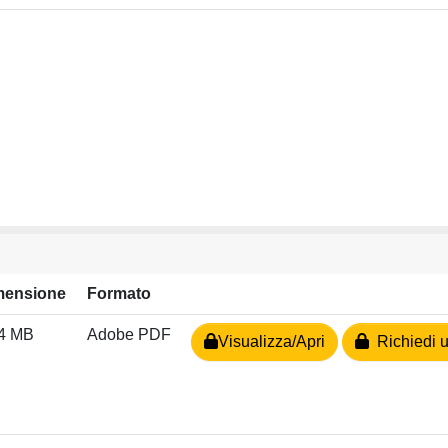
mensione
Formato
54 MB
Adobe PDF
Visualizza/Apri
Richiedi u