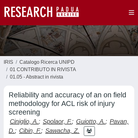
IRIS
Catalogo Ricerca UNIPD
01 CONTRIBUTO IN RIVISTA
01.05 - Abstract in rivista
Reliability and accuracy of an on field
methodology for ACL risk of injury
screening
Ciniglio, A.
;
Spolaor, F.
;
Guiotto, A.
;
Pavan,
D.
;
Cibin, F.
;
Sawacha, Z.