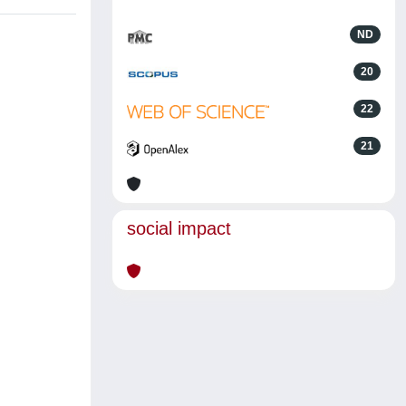
ND
20
22
21
social impact