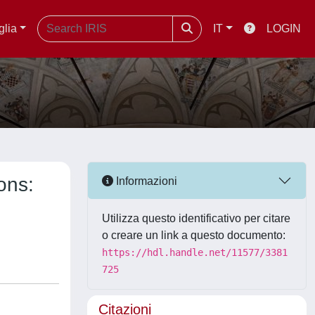
glia
IT
LOGIN
ions:
Informazioni
Utilizza questo identificativo per citare
o creare un link a questo documento:
https://hdl.handle.net/11577/3381
725
Citazioni