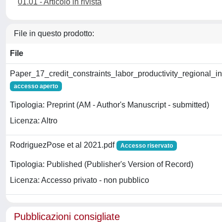
01.01 - Articolo in rivista
File in questo prodotto:
File
Paper_17_credit_constraints_labor_productivity_regional_ins
accesso aperto
Tipologia: Preprint (AM - Author's Manuscript - submitted)
Licenza: Altro
RodriguezPose et al 2021.pdf
Accesso riservato
Tipologia: Published (Publisher's Version of Record)
Licenza: Accesso privato - non pubblico
Pubblicazioni consigliate