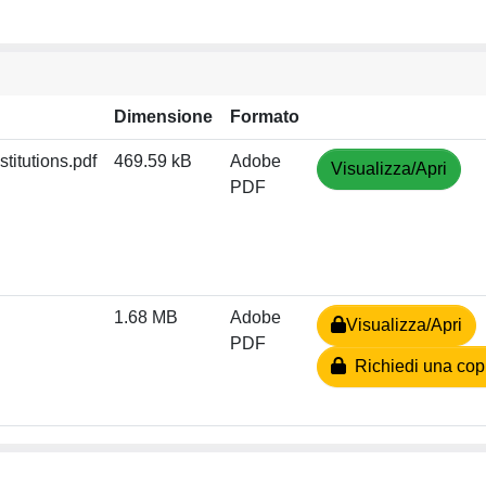
Dimensione
Formato
titutions.pdf
469.59 kB
Adobe
Visualizza/Apri
PDF
1.68 MB
Adobe
Visualizza/Apri
PDF
Richiedi una cop