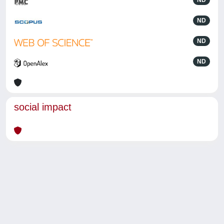
ND
ND
ND
ND
social impact
Powered by
IRIS
-
about IRIS
-
Utilizzo dei cookie
-
Privacy
Copyright © 2026