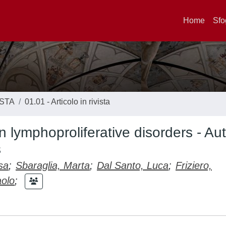
Home
Sfo
ISTA
01.01 - Articolo in rivista
lymphoproliferative disorders - Aut
s
sa
;
Sbaraglia, Marta
;
Dal Santo, Luca
;
Friziero,
aolo
;