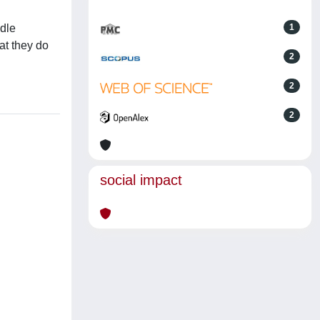
dle
1
at they do
2
2
2
social impact