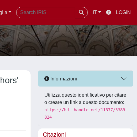
glia
IT
LOGIN
hors'
Informazioni
Utilizza questo identificativo per citare
o creare un link a questo documento:
https://hdl.handle.net/11577/3389
824
Citazioni