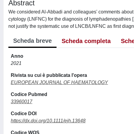
Abstract
We considered Al-Abbadi and colleagues' comments about t
cytology (LNFNC) for the diagnosis of lymphadenopathies [1]
not justify the systematic use of LNCB/LNFNC as first diag
Scheda breve
Scheda completa
Sche
Anno
2021
Rivista su cui è pubblicata l'opera
EUROPEAN JOURNAL OF HAEMATOLOGY
Codice Pubmed
33960017
Codice DOI
https://dx.doi.org/10.1111/ejh.13648
Codice WOS