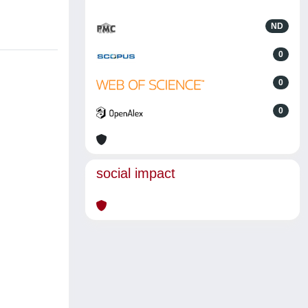
ND
0
0
0
social impact