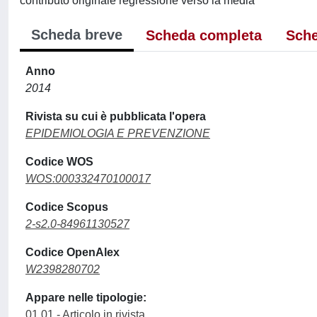
contributo originale regressione verso la media
Scheda breve
Scheda completa
Sche
Anno
2014
Rivista su cui è pubblicata l'opera
EPIDEMIOLOGIA E PREVENZIONE
Codice WOS
WOS:000332470100017
Codice Scopus
2-s2.0-84961130527
Codice OpenAlex
W2398280702
Appare nelle tipologie:
01.01 - Articolo in rivista