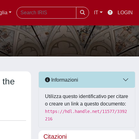
glia
IT
LOGIN
 the
Informazioni
Utilizza questo identificativo per citare
o creare un link a questo documento:
https://hdl.handle.net/11577/3392
216
Citazioni