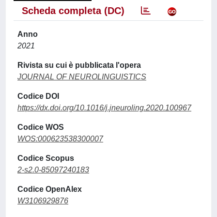
Scheda completa (DC)
Anno
2021
Rivista su cui è pubblicata l'opera
JOURNAL OF NEUROLINGUISTICS
Codice DOI
https://dx.doi.org/10.1016/j.jneuroling.2020.100967
Codice WOS
WOS:000623538300007
Codice Scopus
2-s2.0-85097240183
Codice OpenAlex
W3106929876