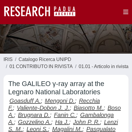
IRIS
Catalogo Ricerca UNIPD
01 CONTRIBUTO IN RIVISTA
01.01 - Articolo in rivista
The GALILEO γ-ray array at the
Legnaro National Laboratories
Goasduff A.
;
Mengoni D.
;
Recchia
F.
;
Valiente-Dobon J. J.
;
Biasotto M.
;
Boso
A.
;
Brugnara D.
;
Fanin C.
;
Gambalonga
A.
;
Gozzelino A.
;
Ha J.
;
John P. R.
;
Lenzi
S. M.
;
Leoni S.
;
Magalini M.
;
Pasqualato