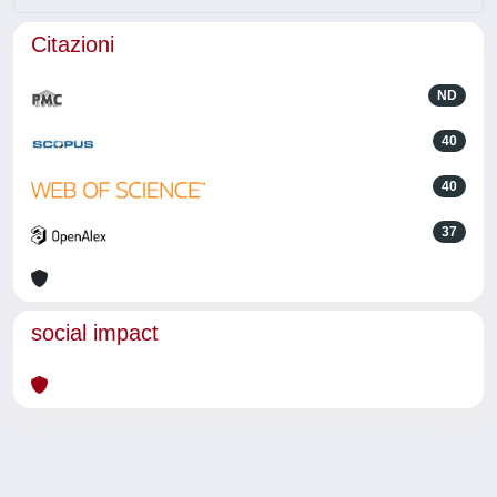
Citazioni
ND
40
40
37
social impact