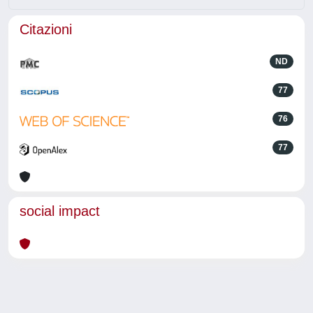
Citazioni
ND
77
76
77
social impact