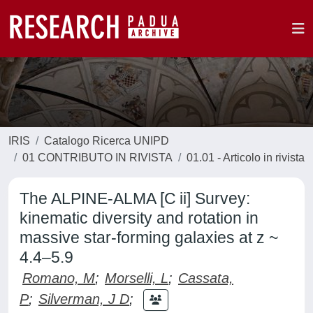
IRIS
Catalogo Ricerca UNIPD
01 CONTRIBUTO IN RIVISTA
01.01 - Articolo in rivista
The ALPINE-ALMA [C ii] Survey:
kinematic diversity and rotation in
massive star-forming galaxies at z ~
4.4–5.9
Romano, M
;
Morselli, L
;
Cassata,
P
;
Silverman, J D
;