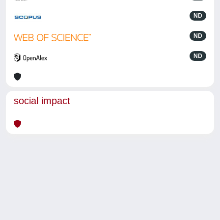
ND
ND
ND
social impact
Powered by
IRIS
-
about IRIS
-
Utilizzo dei cookie
-
Privacy
Copyright © 2026