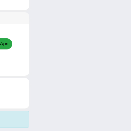
/Apri