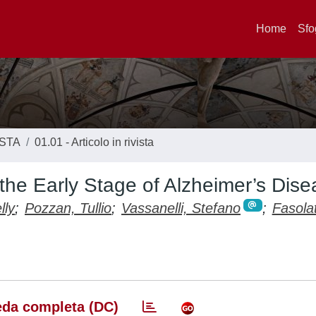
Home
Sfo
ISTA
01.01 - Articolo in rivista
the Early Stage of Alzheimer’s Dis
lly
;
Pozzan, Tullio
;
Vassanelli, Stefano
;
Fasola
da completa (DC)