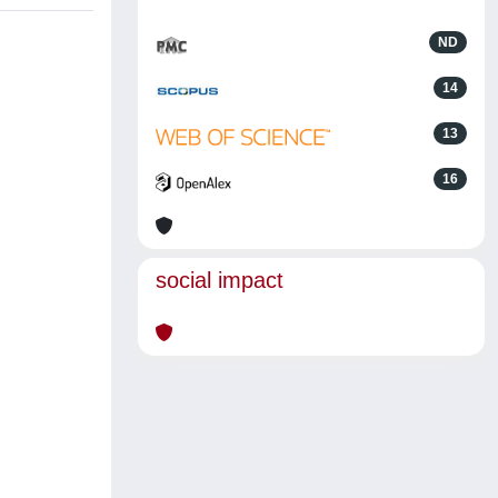
ND
14
13
16
social impact