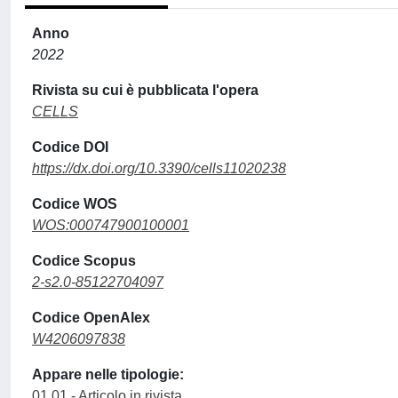
Anno
2022
Rivista su cui è pubblicata l'opera
CELLS
Codice DOI
https://dx.doi.org/10.3390/cells11020238
Codice WOS
WOS:000747900100001
Codice Scopus
2-s2.0-85122704097
Codice OpenAlex
W4206097838
Appare nelle tipologie:
01.01 - Articolo in rivista