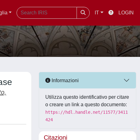
glia
IT
LOGIN
ease
Informazioni
to,
Utilizza questo identificativo per citare
o creare un link a questo documento:
https://hdl.handle.net/11577/3411
424
Citazioni