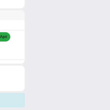
/Apri