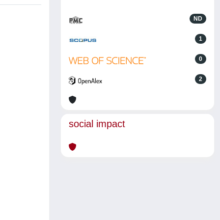
ND
1
0
2
social impact