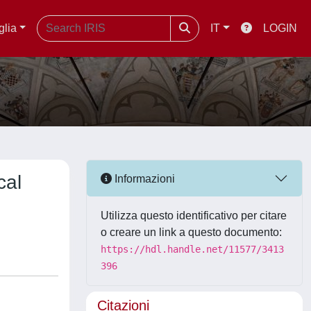
glia
IT
LOGIN
cal
Informazioni
Utilizza questo identificativo per citare
o creare un link a questo documento:
https://hdl.handle.net/11577/3413
396
Citazioni