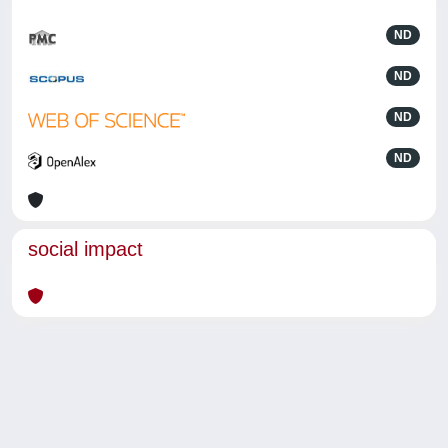
ND
ND
ND
ND
social impact