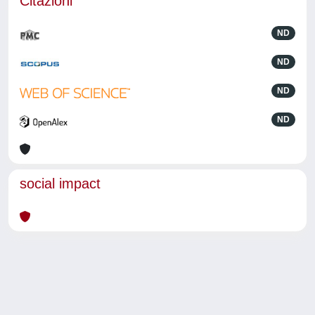
Citazioni
ND
ND
ND
ND
social impact