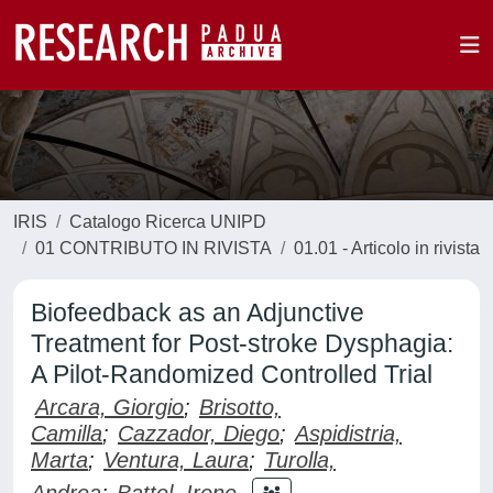
IRIS
Catalogo Ricerca UNIPD
01 CONTRIBUTO IN RIVISTA
01.01 - Articolo in rivista
Biofeedback as an Adjunctive
Treatment for Post-stroke Dysphagia:
A Pilot-Randomized Controlled Trial
Arcara, Giorgio
;
Brisotto,
Camilla
;
Cazzador, Diego
;
Aspidistria,
Marta
;
Ventura, Laura
;
Turolla,
Andrea
;
Battel, Irene