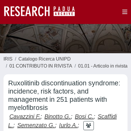
IRIS
Catalogo Ricerca UNIPD
01 CONTRIBUTO IN RIVISTA
01.01 - Articolo in rivista
Ruxolitinib discontinuation syndrome:
incidence, risk factors, and
management in 251 patients with
myelofibrosis
Cavazzini F.
;
Binotto G.
;
Bosi C.
;
Scaffidi
L.
;
Semenzato G.
;
Iurlo A.
;