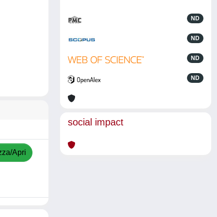
ND
ND
ND
ND
social impact
zza/Apri