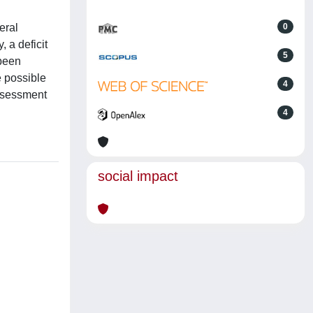
eral
0
 a deficit
5
 been
e possible
4
Assessment
4
social impact