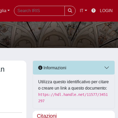
glia
IT
LOGIN
An
Informazioni
Utilizza questo identificativo per citare
o creare un link a questo documento:
https://hdl.handle.net/11577/3451
297
Citazioni