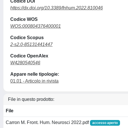
Codice DOI
https://dx.doi.org/10.3389/fnhum.2022.810046
Codice WOS
WOS:000804376400001
Codice Scopus
2-s2.0-85131441447
Codice OpenAlex
W4280540546
Appare nelle tipologie:
01.01 - Articolo in rivista
File in questo prodotto:
File
Carron M. Front. Hum. Neurosci 2022.pdf
accesso aperto