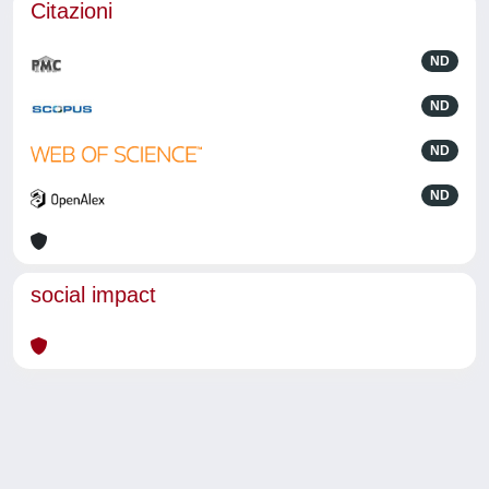
Citazioni
ND
ND
ND
ND
social impact