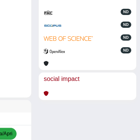
ND
ND
ND
ND
social impact
a/Apri