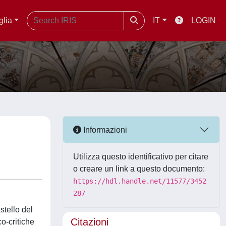
glia
IT
LOGIN
Informazioni
Utilizza questo identificativo per citare
o creare un link a questo documento:
https://hdl.handle.net/11577/3452
287
stello del
Citazioni
o-critiche