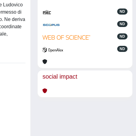
te Ludovico
permesso di
ND
o. Ne deriva
ND
 coordinate
ale,
ND
ND
social impact