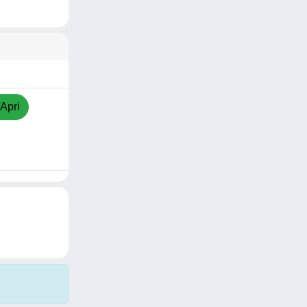
/Apri