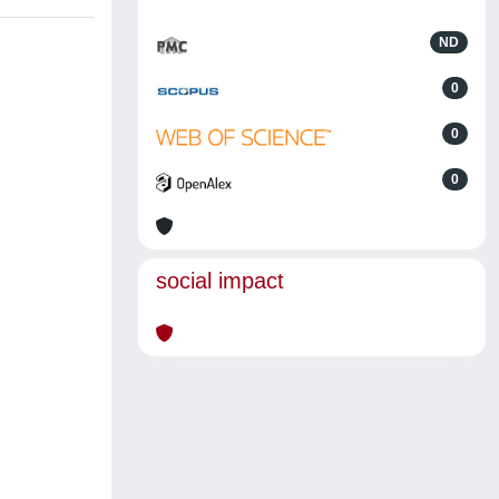
ND
0
0
0
social impact