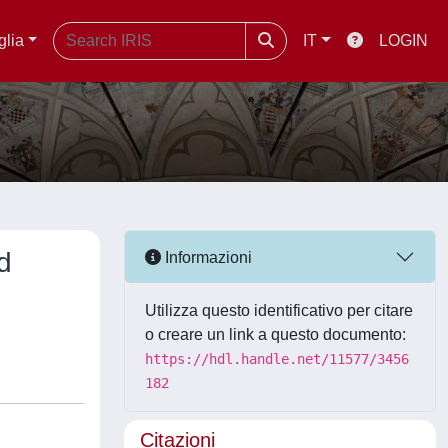
glia
IT
LOGIN
d
Informazioni
Utilizza questo identificativo per citare
o creare un link a questo documento:
https://hdl.handle.net/11577/3456
182
Citazioni