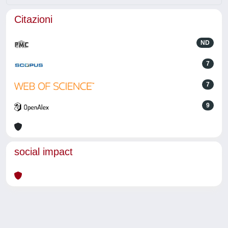
Citazioni
ND
7
7
9
social impact