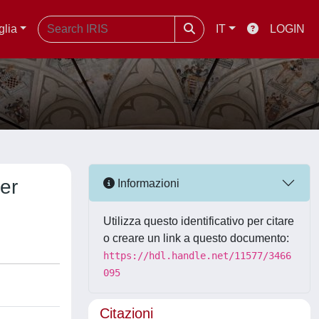
glia
IT
LOGIN
ter
Informazioni
Utilizza questo identificativo per citare
o creare un link a questo documento:
https://hdl.handle.net/11577/3466
095
Citazioni