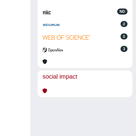
ND
2
2
3
social impact