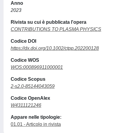
Anno
2023
Rivista su cui è pubblicata l'opera
CONTRIBUTIONS TO PLASMA PHYSICS
Codice DOI
https://dx.doi.org/10.1002/ctpp.202200128
Codice WOS
WOS:000896911000001
Codice Scopus
2-s2.0-85144043059
Codice OpenAlex
W4311121246
Appare nelle tipologie:
01.01 - Articolo in rivista