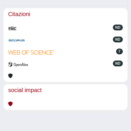
Citazioni
ND
ND
7
ND
social impact